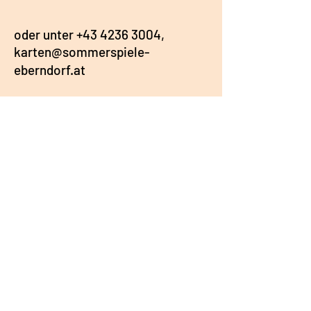
oder unter
+43 4236 3004,
karten@sommerspiele-
eberndorf.at
Folge uns
Adresse
Kirchplatz 1
9141 Eberndorf
Österreich
Google Maps
IMPRESSUM
AGB & DATENSCHUTZ