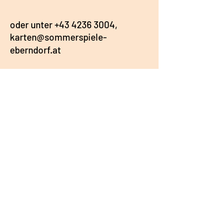
oder unter
+43 4236 3004,
karten@sommerspiele-
eberndorf.at
Folge uns
Adresse
Kirchplatz 1
9141 Eberndorf
Österreich
Google Maps
IMPRESSUM
AGB & DATENSCHUTZ