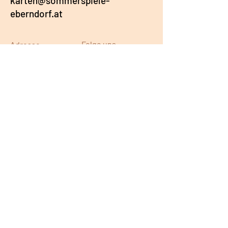
karten@sommerspiele-
eberndorf.at
Folge uns
Adresse
Kirchplatz 1
9141 Eberndorf
Österreich
Google Maps
IMPRESSUM
AGB & DATENSCHUTZ
PRESSE
KONTAKT