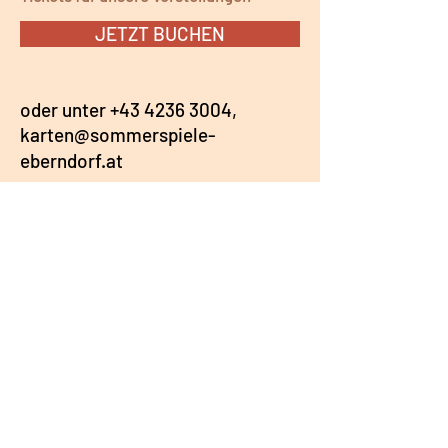
JETZT BUCHEN
oder unter
+43 4236 3004,
karten@sommerspiele-
eberndorf.at
Folge uns
Adresse
Kirchplatz 1
9141 Eberndorf
Österreich
Google Maps
IMPRESSUM